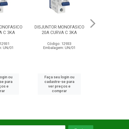
DISJUNTOR MONOFASICO
DISJUNTOR BIFASICO 02A
DI
20A CURVA C 3KA
CURVA C 3KA
Código: 12933
Código: 1020
Embalagem: UN/01
Embalagem: UN/01
Faça seu login ou
Faça seu login ou
cadastre-se para
cadastre-se para
ver preços e
ver preços e
comprar
comprar