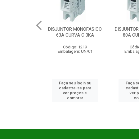
DISJUNTOR MONOFASICO
DISJUNTOR MONOFASICO
63A CURVA C 3KA
80A CURVA C 3KA
Código: 1219
Código: 1220
Embalagem: UN/01
Embalagem: UN/01
Faça seu login ou
Faça seu login ou
cadastre-se para
cadastre-se para
ver preços e
ver preços e
comprar
comprar