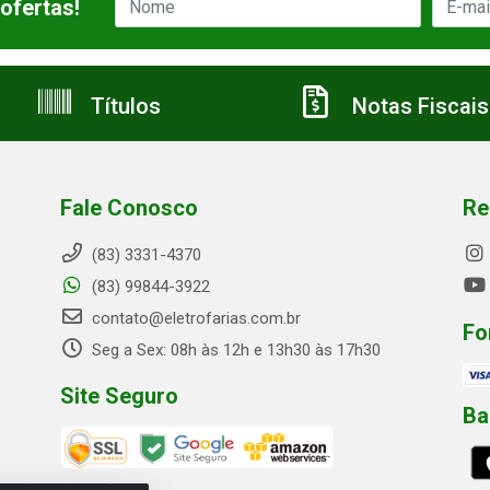
ofertas!
Títulos
Notas Fiscais
Fale Conosco
Re
(83) 3331-4370
(83) 99844-3922
contato@eletrofarias.com.br
Fo
Seg a Sex: 08h às 12h e 13h30 às 17h30
Site Seguro
Ba