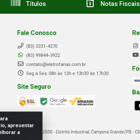
Títulos
Notas Fiscais
Fale Conosco
Re
(83) 3331-4370
(83) 99844-3922
contato@eletrofarias.com.br
Fo
Seg a Sex: 08h às 12h e 13h30 às 17h30
Site Seguro
Ba
para
io, apresentar
elhorar a
rn. Assis Chateaubriand, 2500 - Distrito Industrial, Campina Grande/PB 