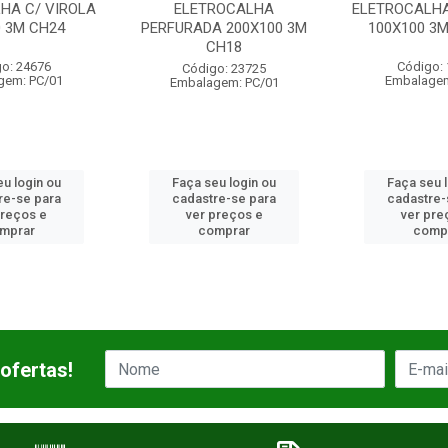
ELETROCALHA
ELETROCALHA C/ VIROLA
ELETR
RFURADA 200X100 3M
100X100 3M CH16/18
20
CH18
Código: 17903
Código: 23725
Embalagem: PC/01
Embalag
Embalagem: PC/01
Faça seu login ou
Faça seu login ou
F
cadastre-se para
cadastre-se para
c
ver preços e
ver preços e
comprar
comprar
ofertas!