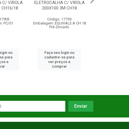
OCALHA C/ VIROLA
ELETROCALHA C/ VIROLA
CURVA V
0X100 3M CH18
300X100 3M CH20
Código: 17759
Código: 11734
Có
em: EQUIVALE A CH 18
Embalagem: EQUIVALE A CH 18
Emba
Pré-Zincado
Pré-Zincado
aça seu login ou
Faça seu login ou
Faça
adastre-se para
cadastre-se para
cada
ver preços e
ver preços e
ve
comprar
comprar