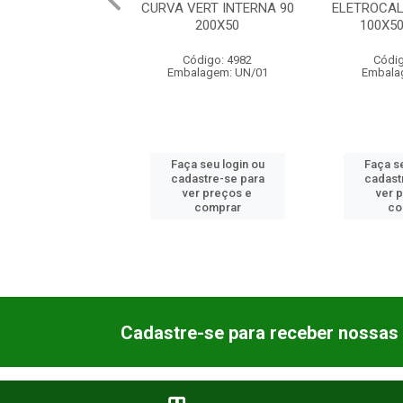
URVA VERT INTERNA 90
ELETROCALHA C/ VIROLA
200X50
100X50 3M CH24
PE
Código: 4982
Código: 24676
Embalagem: UN/01
Embalagem: PC/01
Faça seu login ou
Faça seu login ou
cadastre-se para
cadastre-se para
ver preços e
ver preços e
comprar
comprar
Cadastre-se para receber nossas 