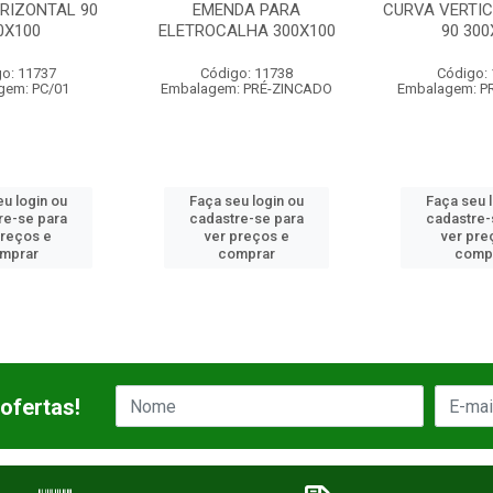
DA PARA
CURVA VERTICAL INTERNA
CURVA V
LHA 300X100
90 300X100
EXTERNA 9
go: 11738
Código: 11739
Código:
: PRÉ-ZINCADO
Embalagem: PRÉ-ZINCADO
Embalagem: 
eu login ou
Faça seu login ou
Faça seu 
re-se para
cadastre-se para
cadastre
preços e
ver preços e
ver pr
omprar
comprar
comp
ofertas!