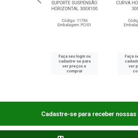
TE SUSPENSÃO
CURVA HORIZONTAL 90
EMEN
ONTAL 300X100
300X100
ELETROCA
digo: 11736
Código: 11737
Códi
alagem: PC/01
Embalagem: PC/01
Embalagem
a seu login ou
Faça seu login ou
Faça s
astre-se para
cadastre-se para
cadast
er preços e
ver preços e
ver 
comprar
comprar
c
Cadastre-se para receber nossas 