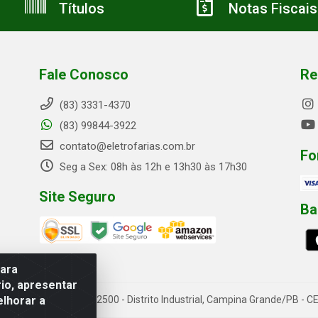
Títulos
Notas Fiscais
Fale Conosco
Re
(83) 3331-4370
(83) 99844-3922
contato@eletrofarias.com.br
Fo
Seg a Sex: 08h às 12h e 13h30 às 17h30
Site Seguro
Ba
para
io, apresentar
elhorar a
rn. Assis Chateaubriand, 2500 - Distrito Industrial, Campina Grande/PB 