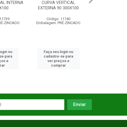
ERTICAL
SUPORTE OMEGA P/
SUPORTE SUS
0 300X100
ELETROCALHA 200X100
HORIZONTAL 
 11740
Código: 11154
Código: 11
PRÉ-ZINCADO
Embalagem: UN/01
Embalagem: 
login ou
Faça seu login ou
Faça seu log
-se para
cadastre-se para
cadastre-se
eços e
ver preços e
ver preço
rar
comprar
compra