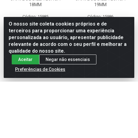
18MM
19MM
Código: 15985
Código: 15986
Embalagem: PC/01
Embalagem: PC/01
O nosso site coleta cookies próprios e de
terceiros para proporcionar uma experiência
personalizada ao usuário, apresentar publicidade
Faça seu login ou
Faça seu login ou
relevante de acordo com o seu perfil e melhorar a
cadastre-se para
cadastre-se para
qualidade do nosso site.
ver preços e
ver preços e
comprar
comprar
Aceitar
Negar não essenciais
Preferências de Cookies