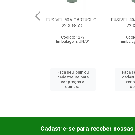
L 50A CARTUCHO -
FUSIVEL 40A CARTUCHO -
FUSIVEL 
22 X 58 AC
22 X 58 AC
14
Código: 1279
Código: 1278
Cód
balagem: UN/01
Embalagem: UN/01
Embal
ça seu login ou
Faça seu login ou
Faça 
dastre-se para
cadastre-se para
cadas
ver preços e
ver preços e
ver
comprar
comprar
Cadastre-se para receber nossas 