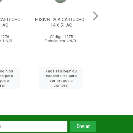
A CARTUCHO -
FUSIVEL 25A CARTUCHO -
FUSIVEL 50A C
 51 AC
10 X 38 AC
22 X 58
o: 1275
Código: 1273
Código: 
em: UN/01
Embalagem: UN/01
Embalagem:
 login ou
Faça seu login ou
Faça seu lo
e-se para
cadastre-se para
cadastre-s
reços e
ver preços e
ver preç
prar
comprar
compr