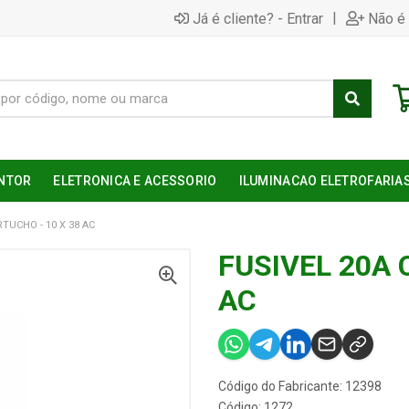
|
Já é cliente? - Entrar
Não é 
NTOR
ELETRONICA E ACESSORIO
ILUMINACAO ELETROFARIA
RTUCHO - 10 X 38 AC
FUSIVEL 20A 
AC
Código do Fabricante: 12398
Código: 1272