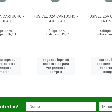
32A CARTUCHO -
FUSIVEL 25A CARTUCHO -
FUSIVEL 20
 X 51 AC
14 X 51 AC
14 X
igo: 1277
Código: 1276
Códig
agem: UN/01
Embalagem: UN/01
Embalag
seu login ou
Faça seu login ou
Faça seu
tre-se para
cadastre-se para
cadastr
 preços e
ver preços e
ver p
comprar
comprar
com
ofertas!