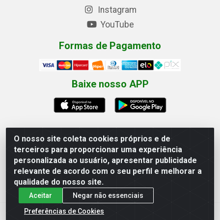
Instagram
YouTube
Formas de Pagamento
Baixe nosso APP
O nosso site coleta cookies próprios e de
terceiros para proporcionar uma experiência
Eletrofarias Materiais Eletricos - Av. Jorn. Assis
personalizada ao usuário, apresentar publicidade
Chateaubriand, 2500 - Distrito Industrial, Campina
Grande/PB - CEP 58.410-062 - CNPJ 12.110.462/0001-
relevante de acordo com o seu perfil e melhorar a
40
qualidade do nosso site.
Aceitar
Negar não essenciais
Preferências de Cookies