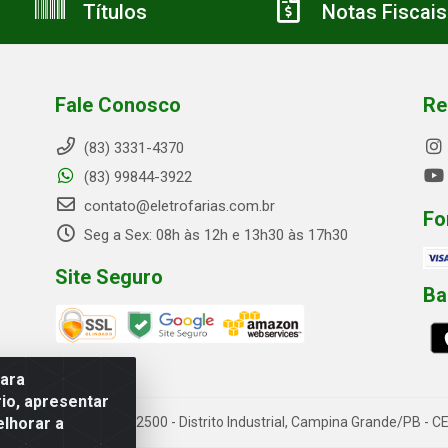
Títulos
Notas Fiscais
Fale Conosco
Re
(83) 3331-4370
(83) 99844-3922
contato@eletrofarias.com.br
Fo
Seg a Sex: 08h às 12h e 13h30 às 17h30
Site Seguro
Ba
para
io, apresentar
elhorar a
rn. Assis Chateaubriand, 2500 - Distrito Industrial, Campina Grande/PB 