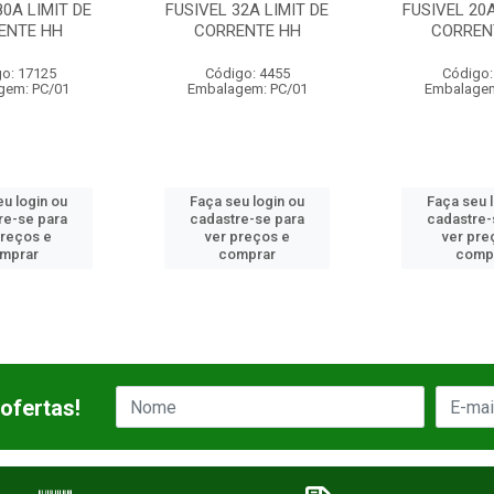
32A LIMIT DE
FUSIVEL 20A LIMIT DE
FUSIVEL 50A
ENTE HH
CORRENTE HH
CORREN
go: 4455
Código: 4701
Código:
gem: PC/01
Embalagem: PC/01
Embalagem
u login ou
Faça seu login ou
Faça seu 
re-se para
cadastre-se para
cadastre-
preços e
ver preços e
ver pre
mprar
comprar
comp
ofertas!