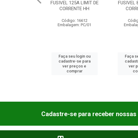
L 125A LIMIT DE
FUSIVEL 80A LIMIT DE
FUSIVEL 
RRENTE HH
CORRENTE HH
CORR
digo: 16612
Código: 17125
Códi
lagem: PC/01
Embalagem: PC/01
Embala
 seu login ou
Faça seu login ou
Faça se
astre-se para
cadastre-se para
cadast
er preços e
ver preços e
ver 
comprar
comprar
co
Cadastre-se para receber nossas 