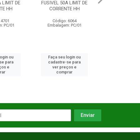
 LIMIT DE
FUSIVEL 150A LIMIT DE
FUSIVEL 125A L
TE HH
CORRENTE HH
CORRENTE
 6064
Código: 16611
Código: 16
: PC/01
Embalagem: PC/01
Embalagem: 
login ou
Faça seu login ou
Faça seu log
se para
cadastre-se para
cadastre-se 
ços e
ver preços e
ver preços
rar
comprar
comprar