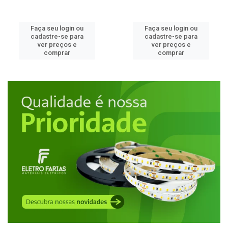
Faça seu login ou
Faça seu login ou
cadastre-se para
cadastre-se para
ver preços e
ver preços e
comprar
comprar