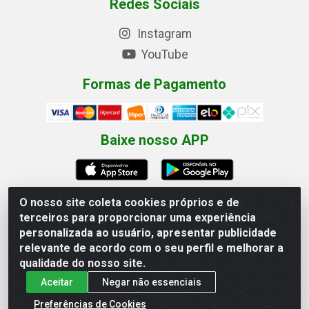
Redes Sociais
Instagram
YouTube
Formas de Pagamento
Baixe nosso APP
O nosso site coleta cookies próprios e de
terceiros para proporcionar uma experiência
Eletrofarias Materiais Eletricos - Av. Jorn. Assis
personalizada ao usuário, apresentar publicidade
Chateaubriand, 2500 - Distrito Industrial, Campina Grande/PB
relevante de acordo com o seu perfil e melhorar a
- CEP 58.410-062 - CNPJ 12.110.462/0001-40
qualidade do nosso site.
Aceitar
Negar não essenciais
Preferências de Cookies