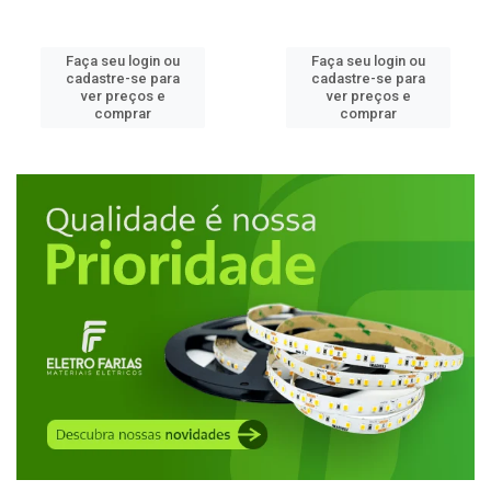
Faça seu login ou
Faça seu login ou
cadastre-se para
cadastre-se para
ver preços e
ver preços e
comprar
comprar