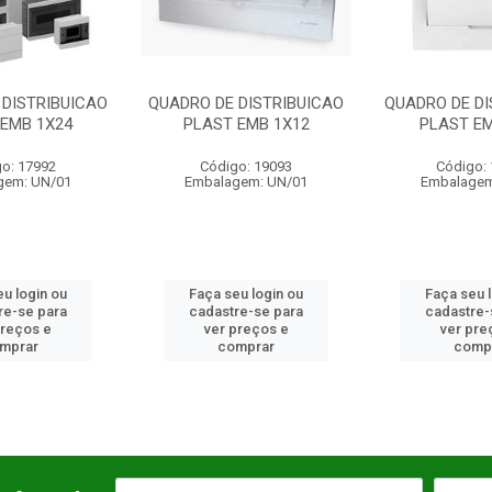
DE DISTRIBUICAO
QUADRO DE DISTRIBUICAO
QUADRO DE 
ST EMB 1X12
PLAST EMB 2X12
PLAST 
digo: 19093
Código: 19095
Códig
lagem: UN/01
Embalagem: UN/01
Embala
 seu login ou
Faça seu login ou
Faça se
stre-se para
cadastre-se para
cadast
r preços e
ver preços e
ver 
comprar
comprar
co