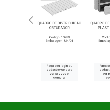
O DE DISTRIBUICAO
QUADRO DE DISTRIBUICAO
QUADRO 
OBTURADOR
PLAST EMB 1X24
PLA
Código: 10289
Código: 17992
Có
mbalagem: UN/01
Embalagem: UN/01
Emba
aça seu login ou
Faça seu login ou
Faça
adastre-se para
cadastre-se para
cada
ver preços e
ver preços e
ve
comprar
comprar