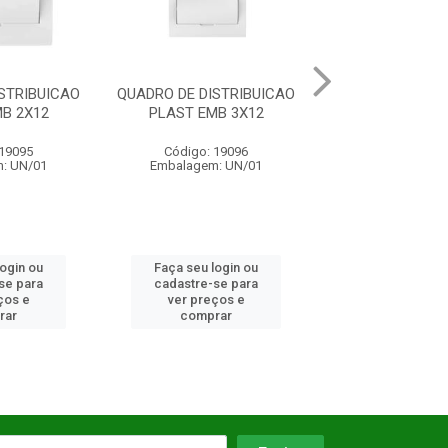
DISTRIBUICAO
QUADRO DE DISTRIBUICAO
QUADRO DE DI
EMB 3X12
PLAST SOB 2X12
OBTUR
o: 19096
Código: 3711
Código: 
gem: UN/01
Embalagem: UN/01
Embalagem
u login ou
Faça seu login ou
Faça seu l
re-se para
cadastre-se para
cadastre-
preços e
ver preços e
ver pre
mprar
comprar
comp