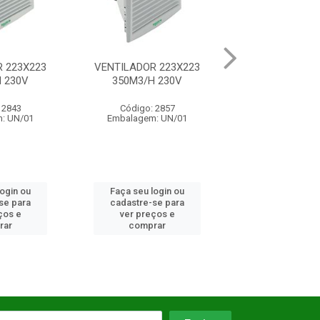
3
VENTILADOR 223X223
VENTILADOR 12VCC PARA
350M3/H 230V
INVERSOR
Código: 2857
Código: 7316
Embalagem: UN/01
Embalagem: UN/01
Faça seu login ou
Faça seu login ou
cadastre-se para
cadastre-se para
ver preços e
ver preços e
comprar
comprar