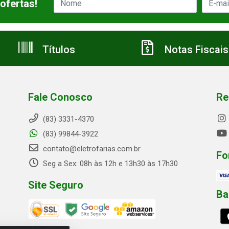
ofertas!
Títulos
Notas Fiscais
Fale Conosco
Re
(83) 3331-4370
(83) 99844-3922
contato@eletrofarias.com.br
Fo
Seg a Sex: 08h às 12h e 13h30 às 17h30
Site Seguro
Ba