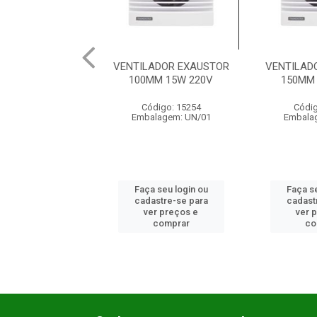
CC PARA
VENTILADOR EXAUSTOR
VENTILADOR EXAU
100MM 15W 220V
150MM 25W 220
6
Código: 15254
Código: 15255
/01
Embalagem: UN/01
Embalagem: UN/0
 ou
Faça seu login ou
Faça seu login ou
ara
cadastre-se para
cadastre-se para
e
ver preços e
ver preços e
comprar
comprar