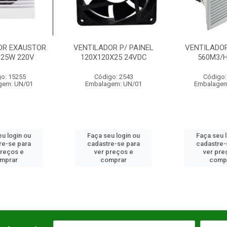
STOR
VENTILADOR P/ PAINEL
VENTILADOR 223X22
V
120X120X25 24VDC
560M3/H 230V
Código: 2543
Código: 2843
1
Embalagem: UN/01
Embalagem: UN/01
Faça seu login ou
Faça seu login ou
cadastre-se para
cadastre-se para
ver preços e
ver preços e
comprar
comprar