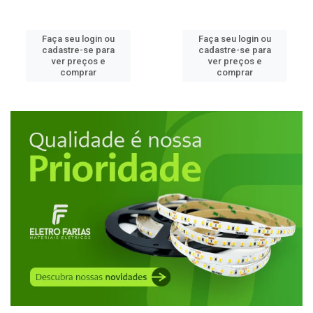
Faça seu login ou
Faça seu login ou
cadastre-se para
cadastre-se para
ver preços e
ver preços e
comprar
comprar