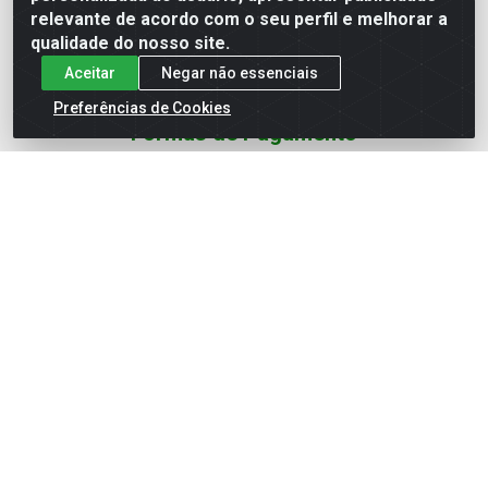
Redes Sociais
relevante de acordo com o seu perfil e melhorar a
qualidade do nosso site.
Instagram
Aceitar
Negar não essenciais
YouTube
Preferências de Cookies
Formas de Pagamento
Baixe nosso APP
Eletrofarias Materiais Eletricos - Av. Jorn. Assis
Chateaubriand, 2500 - Distrito Industrial, Campina Grande/PB
- CEP 58.410-062 - CNPJ 12.110.462/0001-40