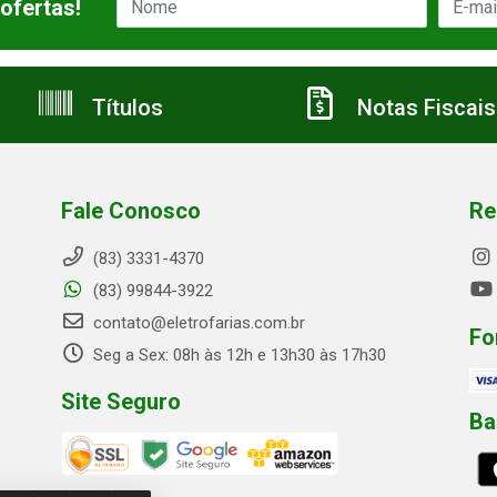
ofertas!
Títulos
Notas Fiscais
Fale Conosco
Re
(83) 3331-4370
(83) 99844-3922
contato@eletrofarias.com.br
Fo
Seg a Sex: 08h às 12h e 13h30 às 17h30
Site Seguro
Ba