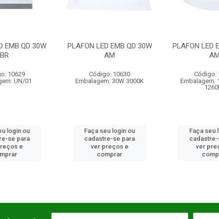
LAFON LED EMB QD 30W
PLAFON LED EMB RD 18W
PLA
AM
AM
Código: 10630
Código: 12178
Embalagem: 30W 3000K
Embalagem: 18W 3000K
E
1260lm
Faça seu login ou
Faça seu login ou
cadastre-se para
cadastre-se para
ver preços e
ver preços e
comprar
comprar