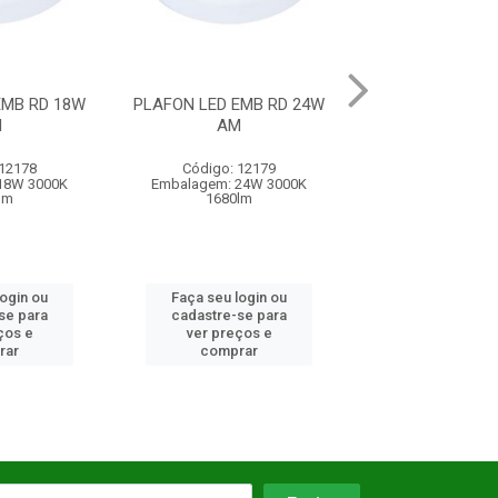
FON LED EMB RD 24W
PLAFON LED EMB QD 18W
PLAFO
AM
Código: 12179
Código: 10627
mbalagem: 24W 3000K
Embalagem: UN/01
E
1680lm
Faça seu login ou
Faça seu login ou
F
cadastre-se para
cadastre-se para
c
ver preços e
ver preços e
comprar
comprar