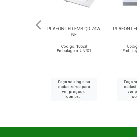
PLAFON LED EMB QD 24W
PLAFON LED EMB QD 30W
P
NE
BR
Código: 10628
Código: 10629
Embalagem: UN/01
Embalagem: UN/01
Faça seu login ou
Faça seu login ou
cadastre-se para
cadastre-se para
ver preços e
ver preços e
comprar
comprar