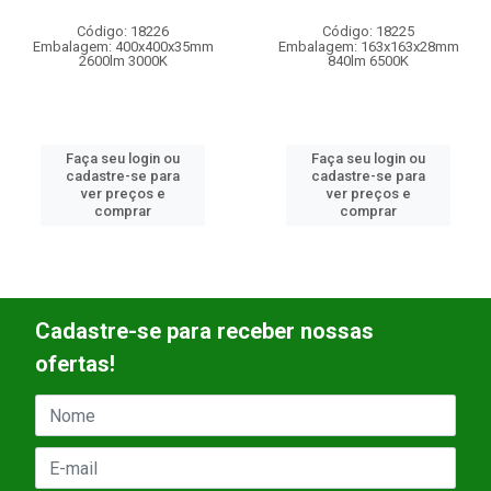
go: 18226
Código: 18225
Códi
: 400x400x35mm
Embalagem: 163x163x28mm
Embala
lm 3000K
840lm 6500K
eu login ou
Faça seu login ou
Faça s
re-se para
cadastre-se para
cadast
preços e
ver preços e
ver 
omprar
comprar
c
Cadastre-se para receber nossas
ofertas!