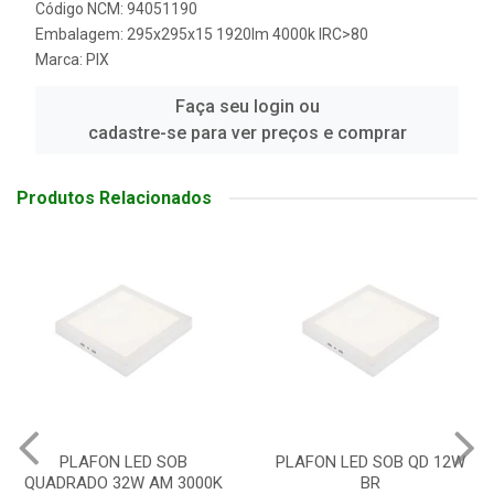
Código NCM: 94051190
Embalagem: 295x295x15 1920lm 4000k IRC>80
Marca:
PIX
Faça seu login ou
cadastre-se para ver preços e comprar
Produtos Relacionados
N LED SOB
PLAFON LED SOB QD 12W
PLAFON L
32W AM 3000K
BR