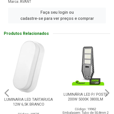
Marca:
AVANT
Faça seu login ou
cadastre-se para ver preços e comprar
Produtos Relacionados
LUMINÁRIA LED P/ POSTE
REFLETOR LED 20W
200W 5000K 3800LM
A
Código: 19962
Código: 22332
Embalagem: Tubo de 50,8mm 2
Embalagem: UN/01