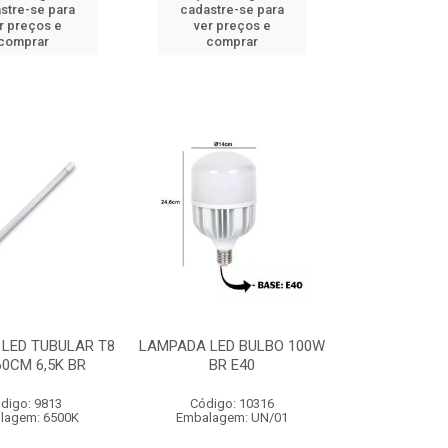
stre-se para
cadastre-se para
r preços e
ver preços e
comprar
comprar
LED TUBULAR T8
LAMPADA LED BULBO 100W
0CM 6,5K BR
BR E40
digo: 9813
Código: 10316
lagem: 6500K
Embalagem: UN/01