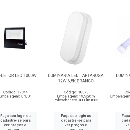
FLETOR LED 1000W
LUMINARIA LED TARTARUGA
LUMINÁ
12W 6,5K BRANCO
Código: 17844
Código: 18575
Có
Embalagem: UN/01
Embalagem: 19,5x9cm
Embalagem
Policarbonato 1000lm IP65
Faça seu login ou
Faça seu login ou
Faça
cadastre-se para
cadastre-se para
cada
ver preços e
ver preços e
ve
comprar
comprar