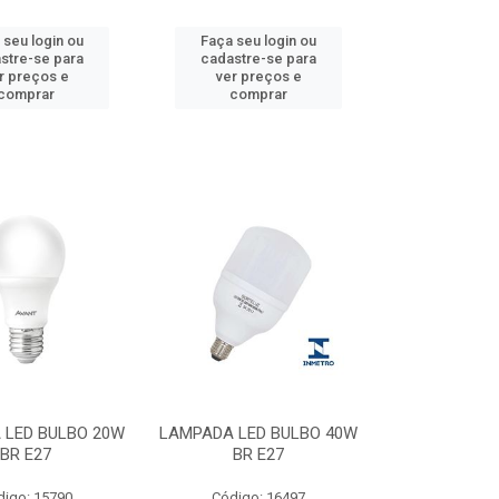
 seu login ou
Faça seu login ou
stre-se para
cadastre-se para
r preços e
ver preços e
comprar
comprar
 LED BULBO 20W
LAMPADA LED BULBO 40W
BR E27
BR E27
digo: 15790
Código: 16497