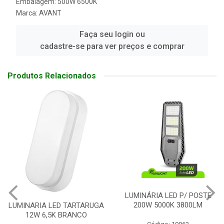
Embalagem: 500W 6500K
Marca:
AVANT
Faça seu login ou
cadastre-se para ver preços e comprar
Produtos Relacionados
LUMINÁRIA LED P/ POSTE
REFLETOR LED 20W
200W 5000K 3800LM
UGA