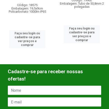
Código: 19962
Código: 22332
Embalagem: Tubo de 50,8mm 2
Embalagem: UN/01
polegadas
5
Faça seu login ou
Faça seu login ou
cadastre-se para
cadastre-se para
ver preços e
ver preços e
comprar
comprar
Cadastre-se para receber nossas
ofertas!