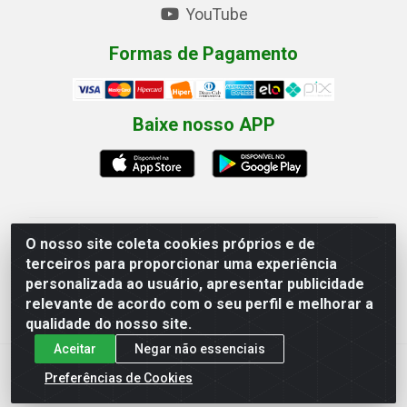
YouTube
Formas de Pagamento
Baixe nosso APP
O nosso site coleta cookies próprios e de
Eletrofarias Materiais Eletricos - Av. Jorn. Assis
terceiros para proporcionar uma experiência
Chateaubriand, 2500 - Distrito Industrial, Campina
personalizada ao usuário, apresentar publicidade
Grande/PB - CEP 58.410-062 - CNPJ 12.110.462/0001-
relevante de acordo com o seu perfil e melhorar a
40
qualidade do nosso site.
Aceitar
Negar não essenciais
Preferências de Cookies