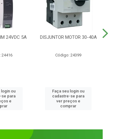
IM 24VDC 5A
DISJUNTOR MOTOR 30-40A
CONTATOR T
1NANF 
: 24416
Código: 24399
Código:
 login ou
Faça seu login ou
Faça seu 
-se para
cadastre-se para
cadastre
eços e
ver preços e
ver pr
prar
comprar
comp