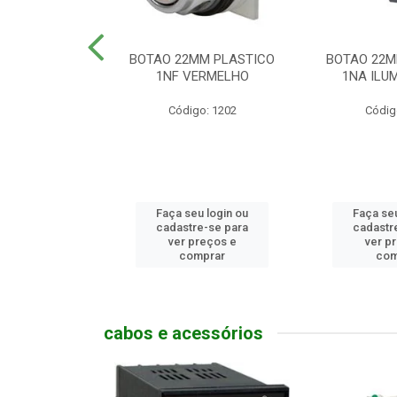
MM PLASTICO
BOTAO 22MM PLASTICO
BOTAO 22M
GENCIA
1NF VERMELHO
1NA ILUM
go: 786
Código: 1202
Códig
u login ou
Faça seu login ou
Faça seu
e-se para
cadastre-se para
cadastr
reços e
ver preços e
ver p
mprar
comprar
com
cabos e acessórios