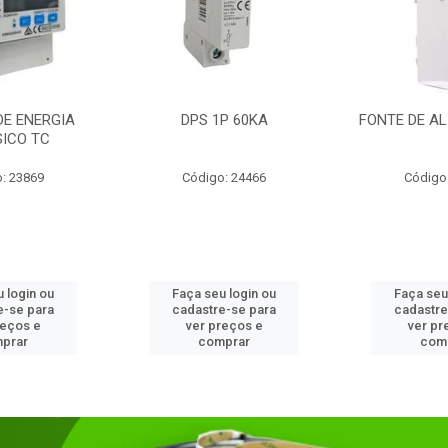
DE ENERGIA
DPS 1P 60KA
FONTE DE AL
SICO TC
: 23869
Código: 24466
Código
 login ou
Faça seu login ou
Faça seu
e-se para
cadastre-se para
cadastre
reços e
ver preços e
ver pr
prar
comprar
com