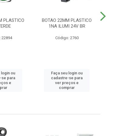
M PLASTICO
BOTAO 22MM PLASTICO
BOTAO 22MM
VERDE
1NA ILUMI 24V BR
EMERG
: 22894
Código: 2760
Código
 login ou
Faça seu login ou
Faça seu 
-se para
cadastre-se para
cadastre
eços e
ver preços e
ver pr
prar
comprar
comp