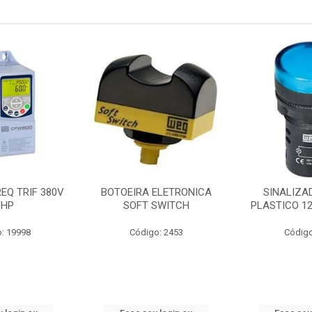
ELETRONICA
SINALIZADOR 22MM
CONTATOR T
SWITCH
PLASTICO 12V AC/DC AZ
1NANF 
o: 2453
Código: 6154
Código