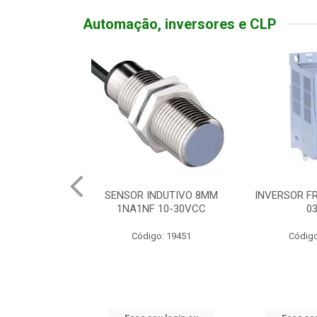
Automação, inversores e CLP
NDUTIVO 8MM
INVERSOR FREQ TRIF 380V
BOTOEIRA 
 10-30VCC
03HP
SOFT 
o: 19451
Código: 19998
Códig