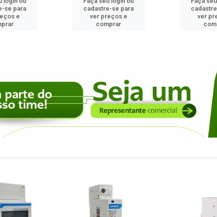
 login ou
Faça seu login ou
Faça seu
e-se para
cadastre-se para
cadastre
reços e
ver preços e
ver pr
prar
comprar
com