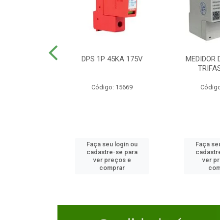
TOR CAIXA
DPS 1P 45KA 175V
MEDIDOR 
DA 125A
TRIFA
o: 23654
Código: 15669
Código
u login ou
Faça seu login ou
Faça seu
e-se para
cadastre-se para
cadastr
reços e
ver preços e
ver p
mprar
comprar
com