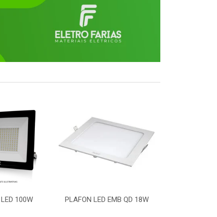
 EMB QD 18W
LUMINARIA LED P/ POSTE
LAMPADA LE
50W
BR 