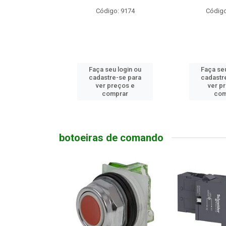
go: 9174
Código: 13699
Códig
eu login ou
Faça seu login ou
Faça se
re-se para
cadastre-se para
cadast
preços e
ver preços e
ver 
omprar
comprar
co
botoeiras de comando