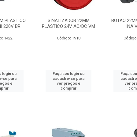
M PLASTICO
SINALIZADOR 22MM
BOTAO 22M
I 220V BR
PLASTICO 24V AC/DC VM
1NA 
o: 1422
Código: 1918
Código
 login ou
Faça seu login ou
Faça seu
e-se para
cadastre-se para
cadastre
reços e
ver preços e
ver pr
prar
comprar
com