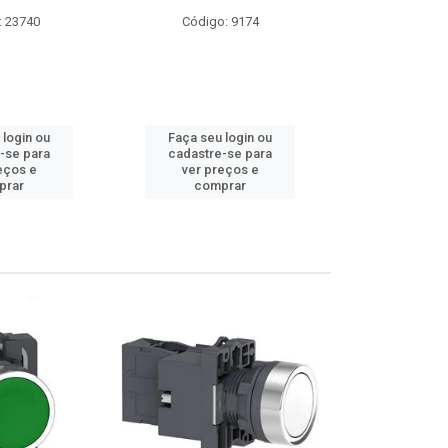
o: 9174
Código: 13699
Código
u login ou
Faça seu login ou
Faça seu
e-se para
cadastre-se para
cadastre
reços e
ver preços e
ver pr
prar
comprar
com