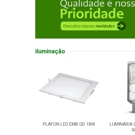
iluminação
D EMB QD 18W
LUMINARIA LED P/ POSTE
LAMPADA L
50W
BR