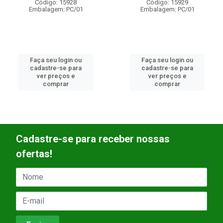
8
Código: 15929
Código: 1593
01
Embalagem: PC/01
Embalagem: PC/
ou
Faça seu login ou
Faça seu login 
ra
cadastre-se para
cadastre-se pa
ver preços e
ver preços e
comprar
comprar
Cadastre-se para receber nossas
ofertas!