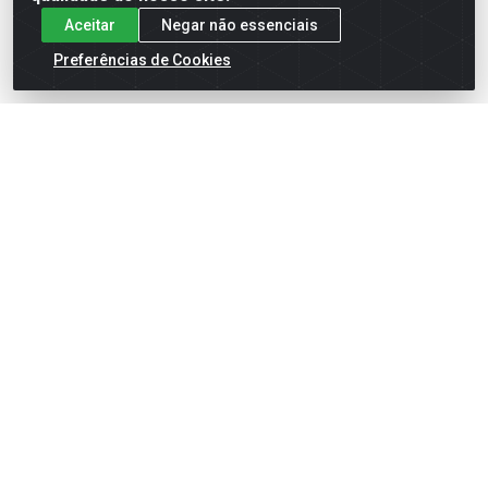
Aceitar
Negar não essenciais
Preferências de Cookies
CHAVE FENDA 1/4 X 4"
CHAVE FENDA 1/4 X 6"
ISOLADA
ISOLADA
Código: 15932
Código: 15933
Embalagem: PC/01
Embalagem: PC/01
Faça seu login ou
Faça seu login ou
cadastre-se para
cadastre-se para