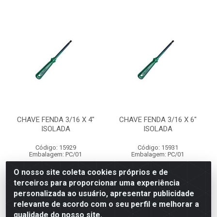
CHAVE FENDA 3/16 X 4"
CHAVE FENDA 3/16 X 6"
ISOLADA
ISOLADA
Código: 15929
Código: 15931
Embalagem: PC/01
Embalagem: PC/01
O nosso site coleta cookies próprios e de
terceiros para proporcionar uma experiência
Faça seu login ou
Faça seu login ou
personalizada ao usuário, apresentar publicidade
cadastre-se para
cadastre-se para
ver preços e
ver preços e
relevante de acordo com o seu perfil e melhorar a
comprar
comprar
qualidade do nosso site.