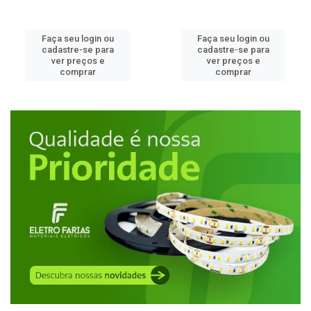
Faça seu login ou
Faça seu login ou
cadastre-se para
cadastre-se para
ver preços e
ver preços e
comprar
comprar