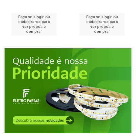
Faça seu login ou
Faça seu login ou
cadastre-se para
cadastre-se para
ver preços e
ver preços e
comprar
comprar