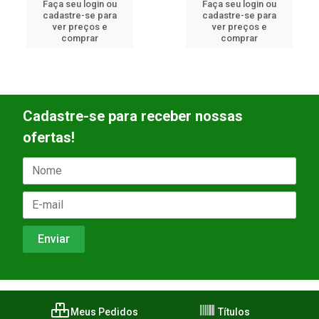
aça seu login ou
Faça seu login ou
F
cadastre-se para
cadastre-se para
ver preços e
ver preços e
comprar
comprar
Cadastre-se para receber nossas
ofertas!
Meus Pedidos
Títulos