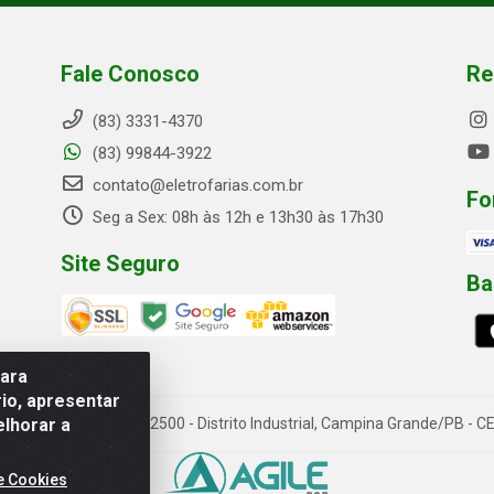
Fale Conosco
Re
(83) 3331-4370
(83) 99844-3922
contato@eletrofarias.com.br
Fo
Seg a Sex: 08h às 12h e 13h30 às 17h30
Site Seguro
Ba
para
io, apresentar
elhorar a
rn. Assis Chateaubriand, 2500 - Distrito Industrial, Campina Grande/PB 
e Cookies