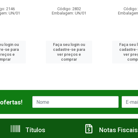
go: 2146
Código: 2832
Código:
gem: UN/01
Embalagem: UN/01
Embalagem
u login ou
Faça seu login ou
Faça seu 
re-se para
cadastre-se para
cadastre-
preços e
ver preços e
ver pre
mprar
comprar
comp
ofertas!
Títulos
Notas Fiscais