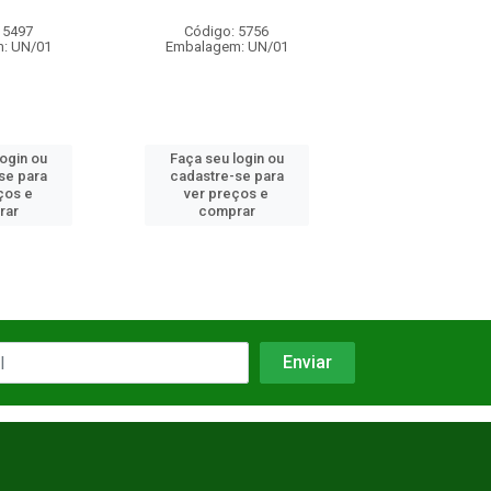
 5497
Código: 5756
Código: 17
: UN/01
Embalagem: UN/01
Embalagem: 
login ou
Faça seu login ou
Faça seu log
se para
cadastre-se para
cadastre-se 
ços e
ver preços e
ver preços
rar
comprar
comprar