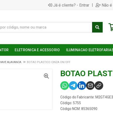
|
Já é cliente? - Entrar
Não é 
NTOR
ELETRONICA E ACESSORIO
ILUMINACAO ELETROFARIA
HAVE ALAVANCA
BOTAO PLASTICO CINZA ON/OFF
BOTAO PLAST
Código do Fabricante: M2GT4GE
Código: 5755
Código NCM: 85365090