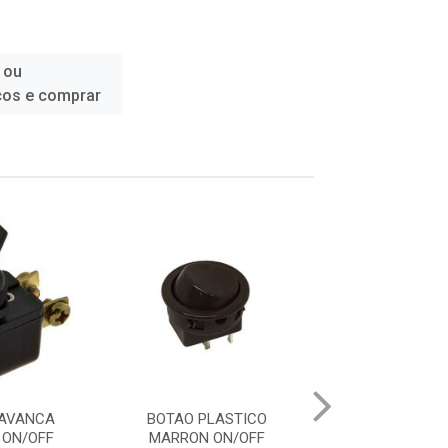
 ou
ços e comprar
LAVANCA
BOTAO PLASTICO
BOTOEIRA DE IN
 ON/OFF
MARRON ON/OFF
1NA