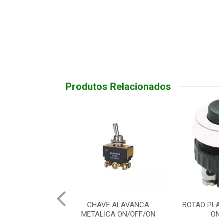
Produtos Relacionados
A DE INOX PRATA
CHAVE ALAVANCA
BOTAO PL
1NA
METALICA ON/OFF/ON
O