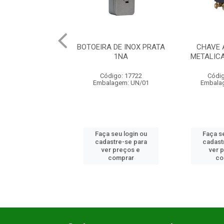
A DE INOX PRATA
CHAVE ALAVANCA
BOTAO PL
1NA
METALICA ON/OFF/ON
O
digo: 17722
Código: 18728
Códi
alagem: UN/01
Embalagem: UN/01
Embala
a seu login ou
Faça seu login ou
Faça s
astre-se para
cadastre-se para
cadast
er preços e
ver preços e
ver 
comprar
comprar
c