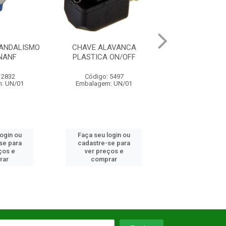
LAVANCA
BOTAO PLASTICO CINZA
BOTOEIRA DE I
 ON/OFF
ON/OFF
1NA
: 5497
Código: 5755
Código: 17
m: UN/01
Embalagem: UN/01
Embalagem: 
login ou
Faça seu login ou
Faça seu log
-se para
cadastre-se para
cadastre-se
eços e
ver preços e
ver preço
rar
comprar
compra