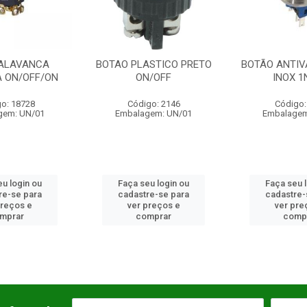
ASTICO PRETO
BOTÃO ANTIVANDALISMO
CHAVE A
N/OFF
INOX 1NANF
PLASTICA
go: 2146
Código: 2832
Código
gem: UN/01
Embalagem: UN/01
Embalage
eu login ou
Faça seu login ou
Faça seu 
re-se para
cadastre-se para
cadastre
preços e
ver preços e
ver pr
omprar
comprar
comp