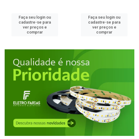
Faça seu login ou
Faça seu login ou
cadastre-se para
cadastre-se para
ver preços e
ver preços e
comprar
comprar