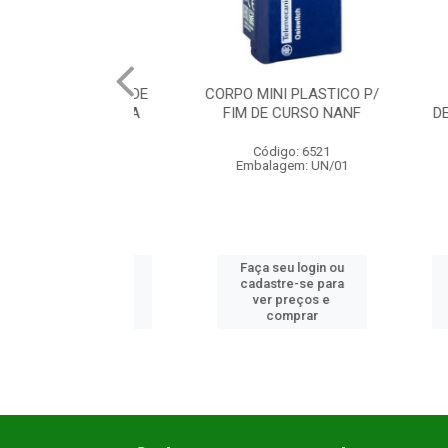
OTE P/ FIM DE
CORPO MINI PLASTICO P/
CH
O ALAVANCA
FIM DE CURSO NANF
DESALIN
REGULA
C
Código: 6521
ódigo: 653
Códi
Embalagem: UN/01
lagem: UN/01
Embala
 seu login ou
Faça seu login ou
Faça se
astre-se para
cadastre-se para
cadast
er preços e
ver preços e
ver 
comprar
comprar
co