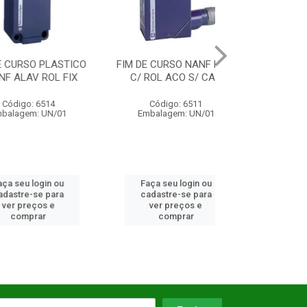
O PLASTICO
FIM DE CURSO NANF PIST
CABECOTE P/ 
 ROL FIX
C/ ROL ACO S/ CAB
CURSO ALA
REGUL
 6514
Código: 6511
Código: 6
: UN/01
Embalagem: UN/01
Embalagem: 
login ou
Faça seu login ou
Faça seu log
se para
cadastre-se para
cadastre-se 
ços e
ver preços e
ver preços
rar
comprar
comprar