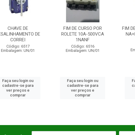
AVE DE
FIM DE CURSO POR
FIM DE CURS
HAMENTO DE
ROLETE 10A-500VCA
NA+NF ALAV
ORREI
1NANF
Código:
go: 6517
Código: 6516
Embalagem
gem: UN/01
Embalagem: UN/01
u login ou
Faça seu login ou
Faça seu 
re-se para
cadastre-se para
cadastre-
preços e
ver preços e
ver pre
mprar
comprar
comp