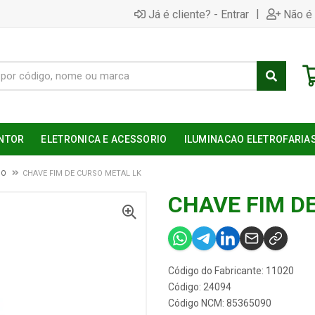
|
Já é cliente? - Entrar
Não é 
NTOR
ELETRONICA E ACESSORIO
ILUMINACAO ELETROFARIA
SO
CHAVE FIM DE CURSO METAL LK
CHAVE FIM D
Código do Fabricante: 11020
Código: 24094
Código NCM: 85365090