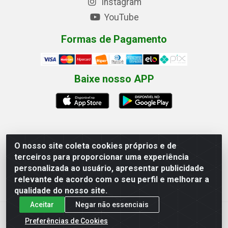
Instagram
YouTube
Formas de Pagamento
Baixe nosso APP
O nosso site coleta cookies próprios e de
Eletrofarias Materiais Eletricos - Av. Jorn. Assis
terceiros para proporcionar uma experiência
Chateaubriand, 2500 - Distrito Industrial, Campina
personalizada ao usuário, apresentar publicidade
Grande/PB - CEP 58.410-062 - CNPJ 12.110.462/0001-
relevante de acordo com o seu perfil e melhorar a
40
qualidade do nosso site.
Aceitar
Negar não essenciais
Preferências de Cookies