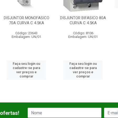
R MONOFASICO
DISJUNTOR BIFASICO 80A
DISJUNTOR 
VA C 4.5KA
CURVA C 4.5KA
125A CURVA
o: 23643
Código: 8106
Código:
gem: UN/01
Embalagem: UN/01
Embalagem
u login ou
Faça seu login ou
Faça seu 
re-se para
cadastre-se para
cadastre-
preços e
ver preços e
ver pre
mprar
comprar
comp
ofertas!