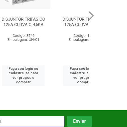
TRIFASICO
DISJUNTOR TRIFASICO
DISJUNTOR TR
 C 4,5KA
125A CURVA C 4,5KA
100A CURVA C
 8746
Código: 1390
Código: 14
: UN/01
Embalagem: UN/01
Embalagem: 
login ou
Faça seu login ou
Faça seu log
se para
cadastre-se para
cadastre-se 
ços e
ver preços e
ver preços
rar
comprar
comprar