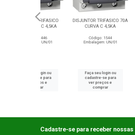
TOR TRIFASICO
DISJUNTOR TRIFASICO 70A
DISJUNTO
CURVA C 4,5KA
CURVA C 4,5KA
70A CUR
ódigo: 1446
Código: 1544
Códig
lagem: UN/01
Embalagem: UN/01
Embala
 seu login ou
Faça seu login ou
Faça se
astre-se para
cadastre-se para
cadast
er preços e
ver preços e
ver 
comprar
comprar
co
Cadastre-se para receber nossas 