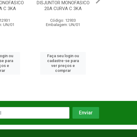
MONOFASICO
DISJUNTOR BIFASICO 02A
DISJUNTOR MON
A C 3KA
CURVA C 3KA
63A CURVA 
 12933
Código: 1020
Código: 12
: UN/01
Embalagem: UN/01
Embalagem: 
login ou
Faça seu login ou
Faça seu log
se para
cadastre-se para
cadastre-se 
ços e
ver preços e
ver preços
rar
comprar
comprar