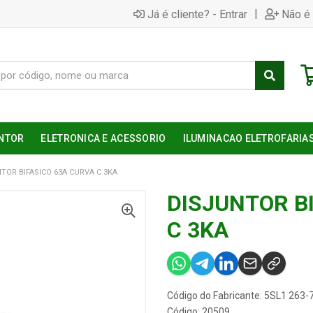
|
Já é cliente? - Entrar
Não é 
NTOR
ELETRONICA E ACESSORIO
ILUMINACAO ELETROFARIA
TOR BIFASICO 63A CURVA C 3KA
DISJUNTOR B
C 3KA
Código do Fabricante: 5SL1 263
Código: 20509