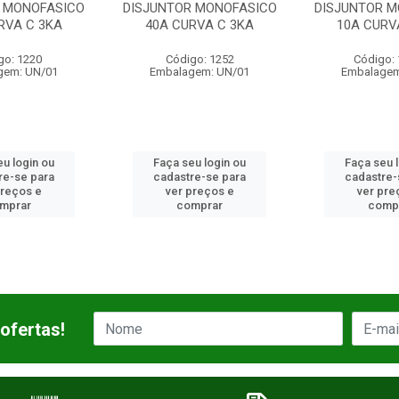
R MONOFASICO
DISJUNTOR MONOFASICO
DISJUNTOR 
RVA C 3KA
10A CURVA C 3KA
20A CURV
go: 1252
Código: 12931
Código:
gem: UN/01
Embalagem: UN/01
Embalagem
u login ou
Faça seu login ou
Faça seu 
re-se para
cadastre-se para
cadastre-
preços e
ver preços e
ver pre
mprar
comprar
comp
ofertas!