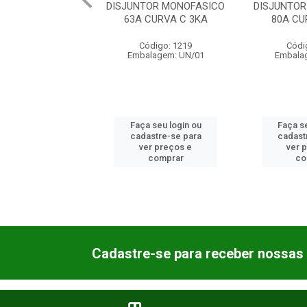
TOR MONOFASICO
DISJUNTOR MONOFASICO
DISJUNTO
CURVA C 3KA
80A CURVA C 3KA
40A CU
ódigo: 1219
Código: 1220
Códi
lagem: UN/01
Embalagem: UN/01
Embala
 seu login ou
Faça seu login ou
Faça se
astre-se para
cadastre-se para
cadast
er preços e
ver preços e
ver 
comprar
comprar
co
Cadastre-se para receber nossas 