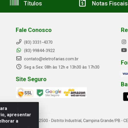
Títulos
Notas Fiscais
Fale Conosco
Re
(83) 3331-4370
(83) 99844-3922
contato@eletrofarias.com.br
Fo
Seg a Sex: 08h às 12h e 13h30 às 17h30
Site Seguro
Ba
para
io, apresentar
elhorar a
rn. Assis Chateaubriand, 2500 - Distrito Industrial, Campina Grande/PB 