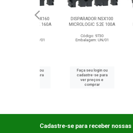
RADOR NSX160
DISPARADOR NSX100
DISPARA
OGIC 5.2E 160A
MICROLOGIC 5.2E 100A
MICROLOG
ódigo: 9731
Código: 9730
Códi
lagem: UN/01
Embalagem: UN/01
Embala
 seu login ou
Faça seu login ou
Faça se
astre-se para
cadastre-se para
cadast
er preços e
ver preços e
ver 
comprar
comprar
co
Cadastre-se para receber nossas 