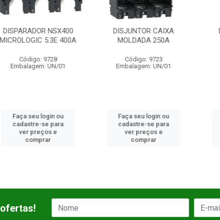
DOR NSX400
DISJUNTOR CAIXA
DISJUNTO
IC 5.3E 400A
MOLDADA 250A
MOLDAD
go: 9728
Código: 9723
Código:
gem: UN/01
Embalagem: UN/01
Embalagem
u login ou
Faça seu login ou
Faça seu 
re-se para
cadastre-se para
cadastre-
preços e
ver preços e
ver pre
mprar
comprar
comp
ofertas!