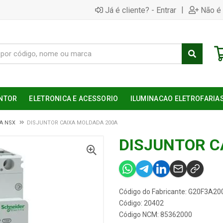
|
Já é cliente? - Entrar
Não é 
NTOR
ELETRONICA E ACESSORIO
ILUMINACAO ELETROFARIA
A NSX
DISJUNTOR CAIXA MOLDADA 200A
DISJUNTOR C
Código do Fabricante: G20F3A20
Código: 20402
Código NCM: 85362000