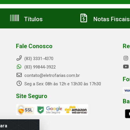
Títulos
Notas Fiscais
Fale Conosco
Re
(83) 3331-4370
(83) 99844-3922
contato@eletrofarias.com.br
Fo
Seg a Sex: 08h às 12h e 13h30 às 17h30
Site Seguro
Ba
para