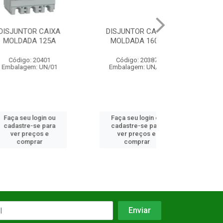
R CAIXA
DISJUNTOR CAIXA
DISPARADOR 
A 125A
MOLDADA 160A
MICROLOGIC 5.
 20401
Código: 20387
Código: 97
: UN/01
Embalagem: UN/01
Embalagem: 
login ou
Faça seu login ou
Faça seu log
se para
cadastre-se para
cadastre-se 
ços e
ver preços e
ver preços
rar
comprar
comprar