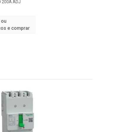
D 200A ADJ
 ou
ços e comprar