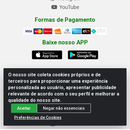
YouTube
Formas de Pagamento
Baixe nosso APP
O nosso site coleta cookies próprios e de
terceiros para proporcionar uma experiência
Eletrofarias Materiais Eletricos - Av. Jorn. Assis
personalizada ao usuário, apresentar publicidade
Chateaubriand, 2500 - Distrito Industrial, Campina
Grande/PB - CEP 58.410-062 - CNPJ 12.110.462/0001-
relevante de acordo com o seu perfil e melhorar a
40
qualidade do nosso site.
Aceitar
Negar não essenciais
Preferências de Cookies