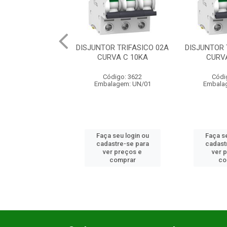
ISJUNTOR TRIFASICO 02A
DISJUNTOR TRIFASICO 20A
DISJ
CURVA C 10KA
CURVA C 10KA
Código: 3622
Código: 6422
Embalagem: UN/01
Embalagem: UN/01
Faça seu login ou
Faça seu login ou
cadastre-se para
cadastre-se para
ver preços e
ver preços e
comprar
comprar