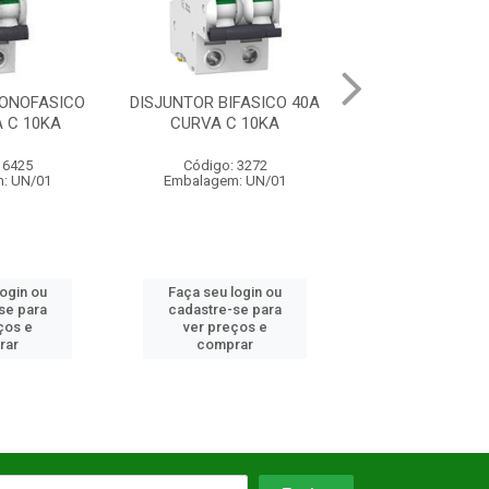
NTOR BIFASICO 40A
DISJUNTOR MONOFASICO
DISJUNTO
URVA C 10KA
32A CURVA C 10KA
CUR
Código: 3272
Código: 6426
Có
balagem: UN/01
Embalagem: UN/01
Emba
aça seu login ou
Faça seu login ou
Faça
adastre-se para
cadastre-se para
cada
ver preços e
ver preços e
ve
comprar
comprar