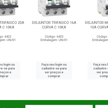
UNTOR TRIFASICO 16A
DISJUNTOR MONOFASICO
DISJU
CURVA C 10KA
10A CURVA C 10KA
C
Código: 6423
Código: 6425
Embalagem: UN/01
Embalagem: UN/01
Em
Faça seu login ou
Faça seu login ou
F
cadastre-se para
cadastre-se para
c
ver preços e
ver preços e
comprar
comprar