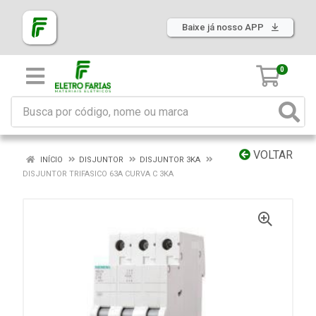
Baixe já nosso APP
0
VOLTAR
INÍCIO
DISJUNTOR
DISJUNTOR 3KA
DISJUNTOR TRIFASICO 63A CURVA C 3KA