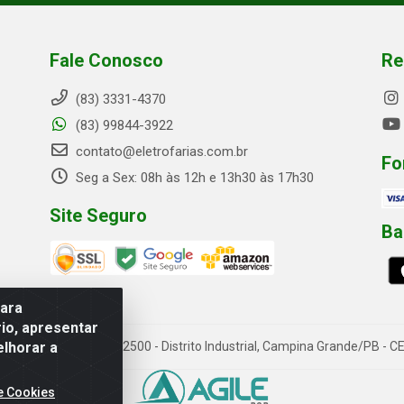
Fale Conosco
Re
(83) 3331-4370
(83) 99844-3922
contato@eletrofarias.com.br
Fo
Seg a Sex: 08h às 12h e 13h30 às 17h30
Site Seguro
Ba
para
io, apresentar
elhorar a
rn. Assis Chateaubriand, 2500 - Distrito Industrial, Campina Grande/PB 
e Cookies