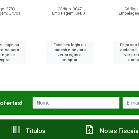
go: 2789
Código: 3047
Código:
gem: UN/01
Embalagem: UN/01
Embalagem
u login ou
Faça seu login ou
Faça seu 
re-se para
cadastre-se para
cadastre-
preços e
ver preços e
ver pre
mprar
comprar
comp
ofertas!
Títulos
Notas Fiscais