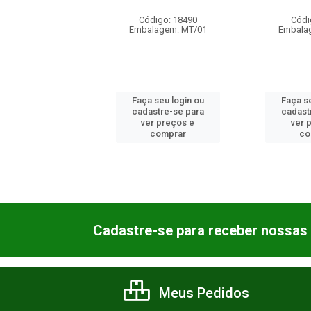
digo: 18489
Código: 18490
Códi
lagem: MT/01
Embalagem: MT/01
Embala
 seu login ou
Faça seu login ou
Faça se
astre-se para
cadastre-se para
cadast
er preços e
ver preços e
ver 
comprar
comprar
co
Cadastre-se para receber nossas 
Meus Pedidos