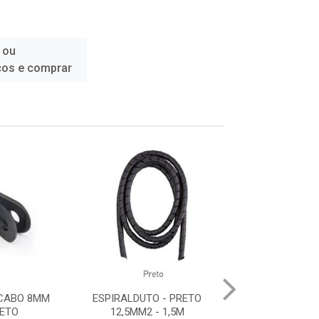
 ou
ços e comprar
 CABO 8MM
ESPIRALDUTO - PRETO
ESPIRALDUTO - 
RETO
12,5MM2 - 1,5M
PC 2M