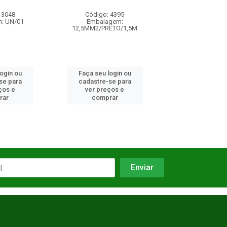
 3048
Código: 4395
Código: 18
: UN/01
Embalagem:
Embalagem: 
12,5MM2/PRETO/1,5M
login ou
Faça seu login ou
Faça seu log
se para
cadastre-se para
cadastre-se 
ços e
ver preços e
ver preços
rar
comprar
comprar