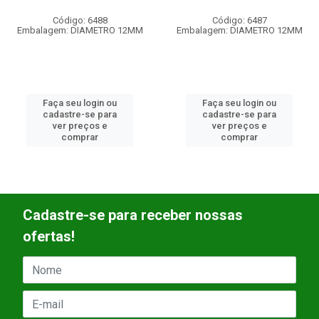
Código: 6487
Código: 1790
RO 12MM
Embalagem: DIAMETRO 12MM
Embalagem: UN
ou
Faça seu login ou
Faça seu login 
ra
cadastre-se para
cadastre-se pa
ver preços e
ver preços e
comprar
comprar
Cadastre-se para receber nossas
ofertas!