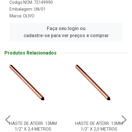
Código NCM: 72149990
Embalagem: UN/01
Marca:
OLIVO
Faça seu login ou
cadastre-se para ver preços e comprar
Produtos Relacionados
 13MM
HASTE DE ATERR. 13MM
CONECTOR P/HAS
ROS
1/2" X 2,0 METROS
ATERRAMENTO 5/