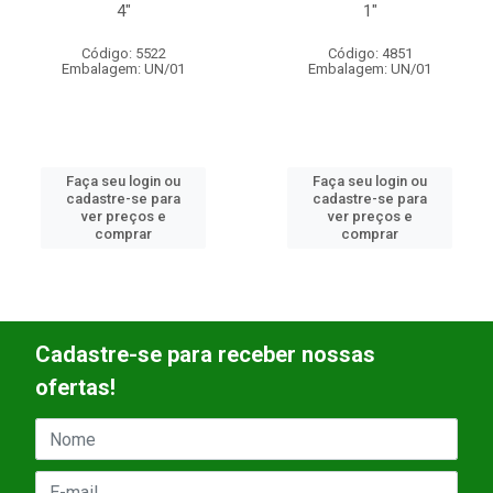
4"
1"
1/2
go: 5522
Código: 4851
Códi
gem: UN/01
Embalagem: UN/01
Embala
eu login ou
Faça seu login ou
Faça s
re-se para
cadastre-se para
cadast
preços e
ver preços e
ver 
omprar
comprar
c
Cadastre-se para receber nossas
ofertas!