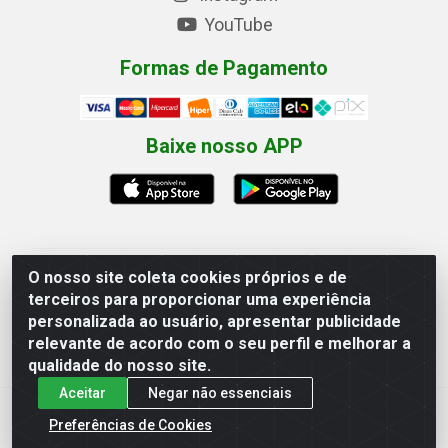
YouTube
Formas de Pagamento
Baixe nosso APP
O nosso site coleta cookies próprios e de
Eletrofarias Materiais Eletricos - Av. Jorn. Assis
terceiros para proporcionar uma experiência
Chateaubriand, 2500 - Distrito Industrial, Campina
personalizada ao usuário, apresentar publicidade
Grande/PB - CEP 58.410-062 - CNPJ 12.110.462/0001-
relevante de acordo com o seu perfil e melhorar a
40
qualidade do nosso site.
Aceitar
Negar não essenciais
Preferências de Cookies