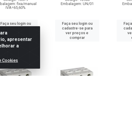
balagem: fixa/manual
Embalagem: UN/01
Emba
IVA=65,60%
Faça seu login ou
Faça seu login ou
Faça
cadastre-se para
cadastre-se para
cada
para
ver preços e
ver preços e
ve
comprar
comprar
io, apresentar
elhorar a
e Cookies
UNTOR TRIFASICO 50A
DISJUNTOR TRIFASICO 70A
DISJUNT