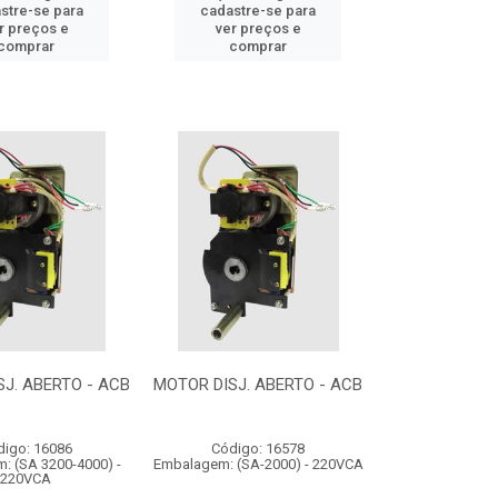
stre-se para
cadastre-se para
r preços e
ver preços e
comprar
comprar
J. ABERTO - ACB
MOTOR DISJ. ABERTO - ACB
digo: 16086
Código: 16578
: (SA 3200-4000) -
Embalagem: (SA-2000) - 220VCA
220VCA