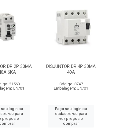
OR DR 2P 30MA
DISJUNTOR DR 4P 30MA
40A 6KA
40A
digo: 21563
Código: 8747
lagem: UN/01
Embalagem: UN/01
 seu login ou
Faça seu login ou
stre-se para
cadastre-se para
r preços e
ver preços e
comprar
comprar