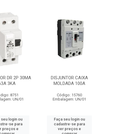
OR DR 2P 30MA
DISJUNTOR CAIXA
63A 3KA
MOLDADA 100A
digo: 8751
Código: 15760
lagem: UN/01
Embalagem: UN/01
 seu login ou
Faça seu login ou
stre-se para
cadastre-se para
r preços e
ver preços e
comprar
comprar