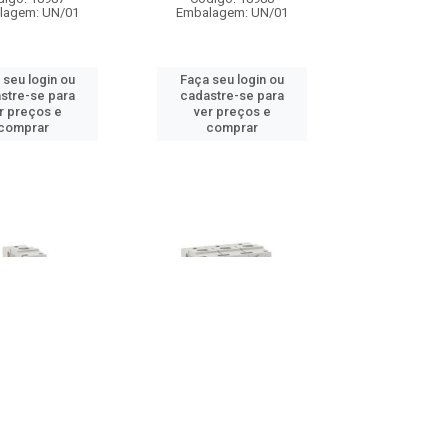
lagem: UN/01
Embalagem: UN/01
 seu login ou
Faça seu login ou
stre-se para
cadastre-se para
r preços e
ver preços e
comprar
comprar
OR MONOFASICO
DISJUNTOR TRIFASICO 06A