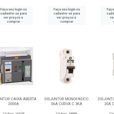
Faça seu login ou
Faça seu login ou
Faça
cadastre-se para
cadastre-se para
cada
ver preços e
ver preços e
ve
comprar
comprar
UNTOR CAIXA ABERTA
DISJUNTOR MONOFASICO
DISJUNT
2000A
06A CURVA C 3KA
20A 
Código: 16579
Código: 18986
Có