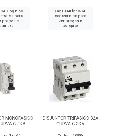
 seu login ou
Faça seu login ou
stre-se para
cadastre-se para
r preços e
ver preços e
comprar
comprar
OR MONOFASICO
DISJUNTOR TRIFASICO 32A
CURVA C 3KA
CURVA C 3KA
digo: 18987
Código: 18988