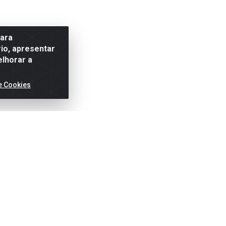
para
io, apresentar
elhorar a
e Cookies