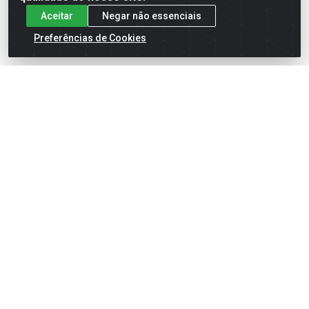
Aceitar
Negar não essenciais
Preferências de Cookies
ELETRODUTO PVC ROSCA 4"
ELETRODUTO PVC ROSCA 3"
110MM
85MM
Código: 6142
Código: 6141
Embalagem: UN/01
Embalagem: UN/01
Faça seu login ou
Faça seu login ou
cadastre-se para
cadastre-se para