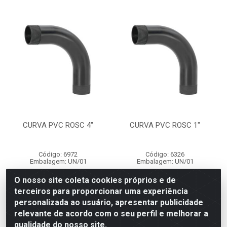
CURVA PVC ROSC 4"
CURVA PVC ROSC 1"
Código: 6972
Código: 6326
Embalagem: UN/01
Embalagem: UN/01
O nosso site coleta cookies próprios e de
terceiros para proporcionar uma experiência
Faça seu login ou
Faça seu login ou
personalizada ao usuário, apresentar publicidade
cadastre-se para
cadastre-se para
ver preços e
ver preços e
relevante de acordo com o seu perfil e melhorar a
comprar
comprar
qualidade do nosso site.