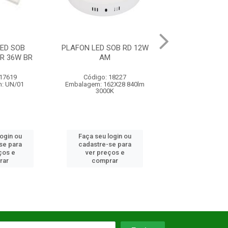
SOB RD 12W
PLAFON LED SOB
PLAFON LED
M
QUADRADO 32W BR 6500K
QUADRADO 32W 
 18227
Código: 17456
Código: 18
62X28 840lm
Embalagem: UN/01
Embalagem: 400x
0K
2600lm 30
login ou
Faça seu login ou
Faça seu log
se para
cadastre-se para
cadastre-se 
ços e
ver preços e
ver preços
rar
comprar
comprar