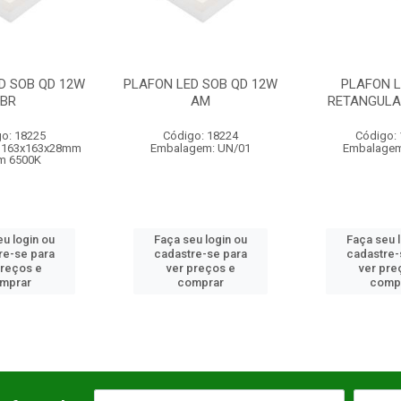
D SOB QD 12W
PLAFON LED SOB
PLAFON LED 
AM
RETANGULAR 36W BR
A
o: 18224
Código: 17619
Código:
gem: UN/01
Embalagem: UN/01
Embalagem: 1
300
u login ou
Faça seu login ou
Faça seu 
re-se para
cadastre-se para
cadastre-
preços e
ver preços e
ver pre
mprar
comprar
comp