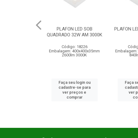
FON LED SOB
PLAFON LED SOB QD 12W
PLAFON LE
O 32W AM 3000K
BR
digo: 18226
Código: 18225
Códig
em: 400x400x35mm
Embalagem: 163x163x28mm
Embala
00lm 3000K
840lm 6500K
 seu login ou
Faça seu login ou
Faça se
astre-se para
cadastre-se para
cadast
er preços e
ver preços e
ver 
comprar
comprar
co