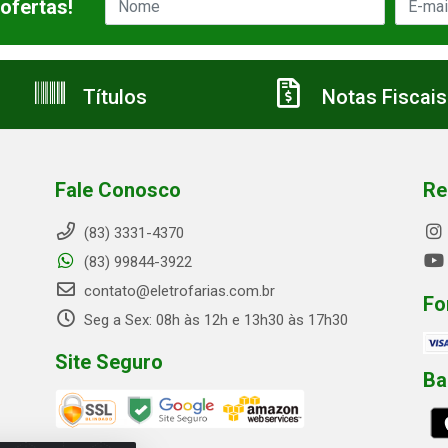
ofertas!
Títulos
Notas Fiscais
Fale Conosco
Re
(83) 3331-4370
(83) 99844-3922
contato@eletrofarias.com.br
Fo
Seg a Sex: 08h às 12h e 13h30 às 17h30
Site Seguro
Ba