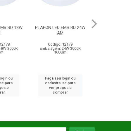
EMB RD 24W
PLAFON LED EMB QD 18W
PLAFON LED EM
M
NE
 12179
Código: 10627
Código: 10
24W 3000K
Embalagem: UN/01
Embalagem: 
lm
login ou
Faça seu login ou
Faça seu log
se para
cadastre-se para
cadastre-se 
ços e
ver preços e
ver preços
rar
comprar
comprar