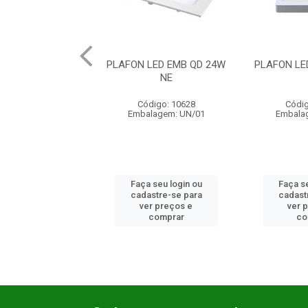
LED EMB QD 24W
PLAFON LED EMB QD 30W
PLAFON LE
NE
BR
digo: 10628
Código: 10629
Códig
lagem: UN/01
Embalagem: UN/01
Embalage
 seu login ou
Faça seu login ou
Faça se
astre-se para
cadastre-se para
cadast
er preços e
ver preços e
ver 
comprar
comprar
co