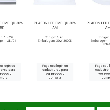
D EMB QD 30W
PLAFON LED EMB RD 18W
PLAFON LED 
AM
AM
A
o: 10630
Código: 12178
Código:
m: 30W 3000K
Embalagem: 18W 3000K
Embalagem: 
1260lm
1680
u login ou
Faça seu login ou
Faça seu 
re-se para
cadastre-se para
cadastre-
preços e
ver preços e
ver pre
mprar
comprar
comp