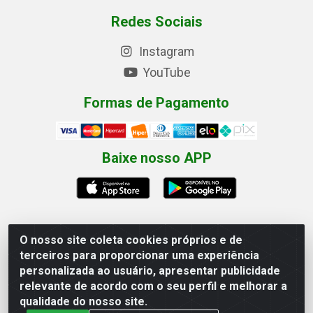
Redes Sociais
Instagram
YouTube
Formas de Pagamento
Baixe nosso APP
O nosso site coleta cookies próprios e de
Eletrofarias Materiais Eletricos - Av. Jorn. Assis
terceiros para proporcionar uma experiência
Chateaubriand, 2500 - Distrito Industrial, Campina
personalizada ao usuário, apresentar publicidade
Grande/PB - CEP 58.410-062 - CNPJ 12.110.462/0001-
relevante de acordo com o seu perfil e melhorar a
40
qualidade do nosso site.