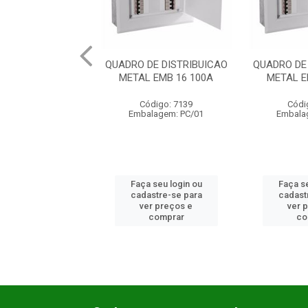
DE DISTRIBUICAO
QUADRO DE DISTRIBUICAO
QUADRO DE
 SOB 34 100A
METAL EMB 16 100A
METAL E
ódigo: 7147
Código: 7139
Códi
lagem: PC/01
Embalagem: PC/01
Embala
 seu login ou
Faça seu login ou
Faça se
astre-se para
cadastre-se para
cadast
er preços e
ver preços e
ver 
comprar
comprar
co