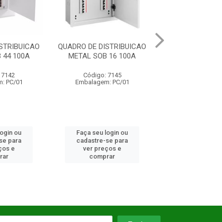
STRIBUICAO
QUADRO DE DISTRIBUICAO
QUADRO DE DIST
 44 100A
METAL SOB 16 100A
METAL SOB 3
 7142
Código: 7145
Código: 71
: PC/01
Embalagem: PC/01
Embalagem: 
login ou
Faça seu login ou
Faça seu log
se para
cadastre-se para
cadastre-se 
ços e
ver preços e
ver preços
rar
comprar
comprar