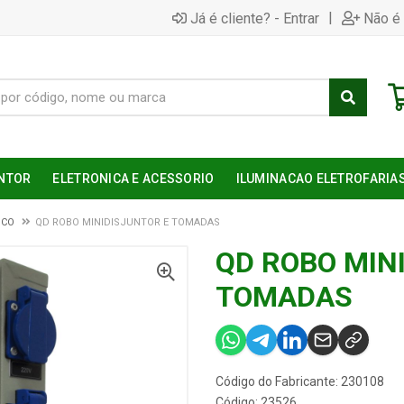
|
Já é cliente? - Entrar
Não é 
NTOR
ELETRONICA E ACESSORIO
ILUMINACAO ELETROFARIA
ICO
QD ROBO MINIDISJUNTOR E TOMADAS
QD ROBO MIN
TOMADAS
Código do Fabricante: 230108
Código: 23526