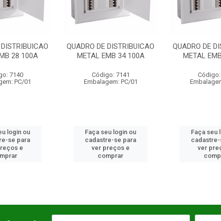
 DISTRIBUICAO
QUADRO DE DISTRIBUICAO
QUADRO DE DI
MB 28 100A
METAL EMB 34 100A
METAL EMB
go: 7140
Código: 7141
Código:
gem: PC/01
Embalagem: PC/01
Embalagem
u login ou
Faça seu login ou
Faça seu 
re-se para
cadastre-se para
cadastre-
preços e
ver preços e
ver pre
mprar
comprar
comp