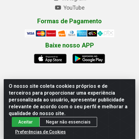
YouTube
Formas de Pagamento
Baixe nosso APP
O nosso site coleta cookies próprios e de
Eletrofarias Materiais Eletricos - Av. Jorn. Assis
terceiros para proporcionar uma experiência
Chateaubriand, 2500 - Distrito Industrial, Campina
personalizada ao usuário, apresentar publicidade
Grande/PB - CEP 58.410-062 - CNPJ 12.110.462/0001-
relevante de acordo com o seu perfil e melhorar a
40
qualidade do nosso site.
Aceitar
Negar não essenciais
Preferências de Cookies