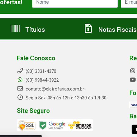
ofertas!
Títulos
Notas Fiscais
Fale Conosco
Re
(83) 3331-4370
(83) 99844-3922
contato@eletrofarias.com.br
Fo
Seg a Sex: 08h às 12h e 13h30 às 17h30
Site Seguro
Ba