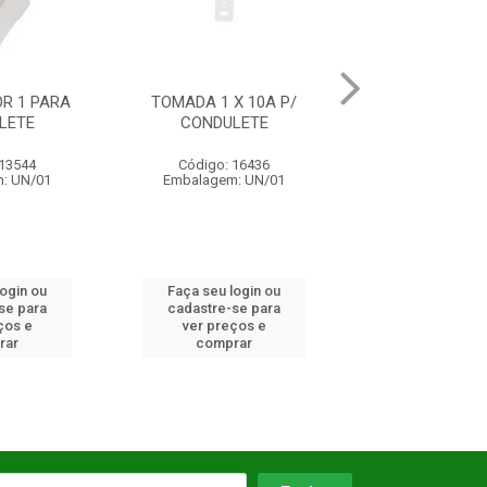
TOMADA 1 X 10A P/
TAMPAO 1.1/2 E 1.1/4
T
CONDULETE
CONDULETE
Código: 16436
Código: 10540
Embalagem: UN/01
Embalagem: UN/01
Faça seu login ou
Faça seu login ou
cadastre-se para
cadastre-se para
ver preços e
ver preços e
comprar
comprar