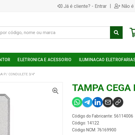
|
Já é cliente? - Entrar
Não é 
NTOR
ELETRONICA E ACESSORIO
ILUMINACAO ELETROFARIA
A P/ CONDULETE 3/4"
TAMPA CEGA 
Código do Fabricante: 56114006
Código: 14122
Código NCM: 76169900