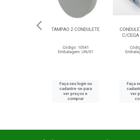
TAMPAO 2 CONDULETE
CONDULETE 2.1/2 E 3''
C/CEGA C/TAMPAO
Código: 10541
Código: 10923
Embalagem: UN/01
Embalagem: UN/01
Faça seu login ou
Faça seu login ou
cadastre-se para
cadastre-se para
ver preços e
ver preços e
comprar
comprar