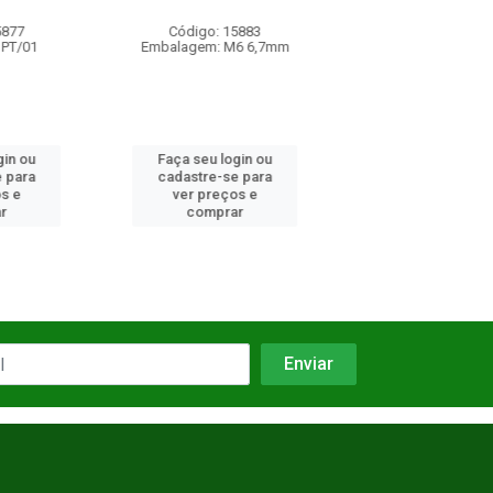
 15883
Código: 14641
Código: 15
 M6 6,7mm
Embalagem: PT/01
Embalagem: M6
login ou
Faça seu login ou
Faça seu log
se para
cadastre-se para
cadastre-se 
ços e
ver preços e
ver preços
rar
comprar
comprar