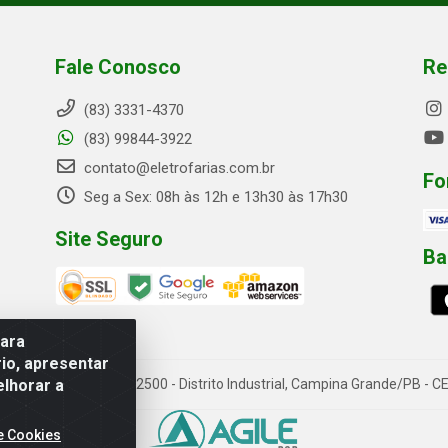
Fale Conosco
Re
(83) 3331-4370
(83) 99844-3922
contato@eletrofarias.com.br
Fo
Seg a Sex: 08h às 12h e 13h30 às 17h30
Site Seguro
Ba
para
io, apresentar
elhorar a
rn. Assis Chateaubriand, 2500 - Distrito Industrial, Campina Grande/PB 
e Cookies