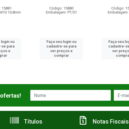
o: 15880
Código: 15877
Código:
gem: PT/01
Embalagem: PT/01
Embalagem:
u login ou
Faça seu login ou
Faça seu 
re-se para
cadastre-se para
cadastre-
preços e
ver preços e
ver pre
mprar
comprar
comp
ofertas!
Títulos
Notas Fiscais