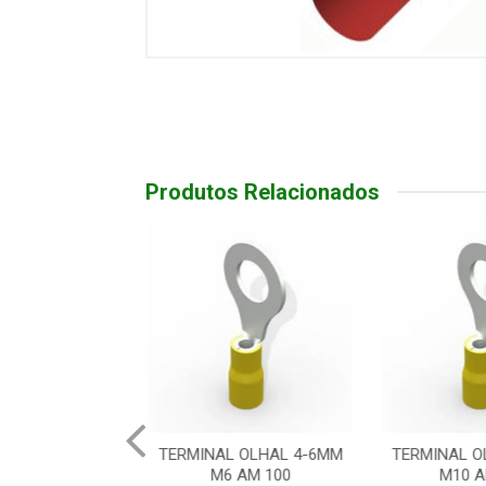
Produtos Relacionados
AL OLHAL 4-6MM
TERMINAL OLHAL 4-6MM
TERMINAL
6 AM 100
M10 AM 100
M8 