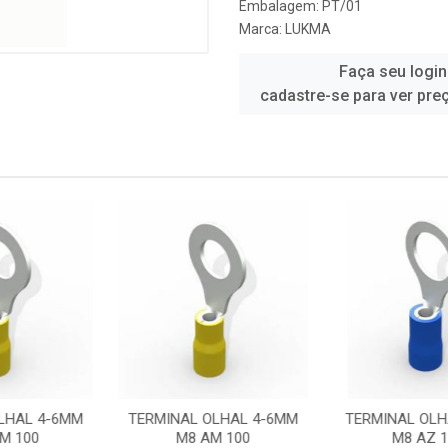
Embalagem: PT/01
Marca:
LUKMA
Faça seu login
cadastre-se para ver pre
 OLHAL 4-6MM
TERMINAL OLHAL 2,5MM
TERMINAL OL
AM 100
M8 AZ 100
M6 AZ