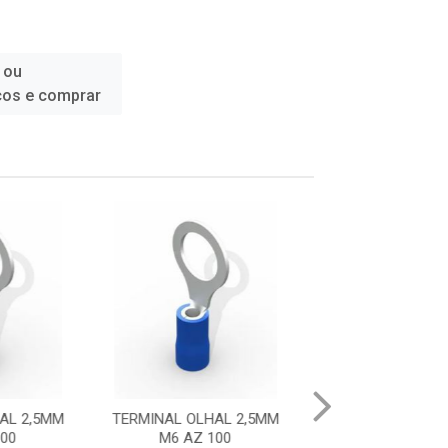
 ou
ços e comprar
HAL 2,5MM
TERMINAL PINO 4-6MM AM
TERMINAL OLHA
 100
100
M6 AM 1