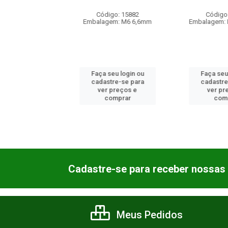
digo: 15882
Código: 15881
Códig
agem: M6 6,6mm
Embalagem: M10 10,8mm
Embala
 seu login ou
Faça seu login ou
Faça se
astre-se para
cadastre-se para
cadast
er preços e
ver preços e
ver 
comprar
comprar
co
Cadastre-se para receber nossas 
Meus Pedidos