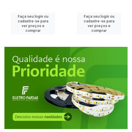
Faça seu login ou
Faça seu login ou
cadastre-se para
cadastre-se para
ver preços e
ver preços e
comprar
comprar