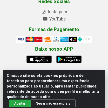
Redes Sociais
Instagram
YouTube
Formas de Pagamento
Baixe nosso APP
O nosso site coleta cookies próprios e de
terceiros para proporcionar uma experiência
Eletrofarias Materiais Eletricos - Av. Jorn. Assis
personalizada ao usuário, apresentar publicidade
Chateaubriand, 2500 - Distrito Industrial, Campina Grande/PB
relevante de acordo com o seu perfil e melhorar a
- CEP 58.410-062 - CNPJ 12.110.462/0001-40
qualidade do nosso site.
Aceitar
Negar não essenciais