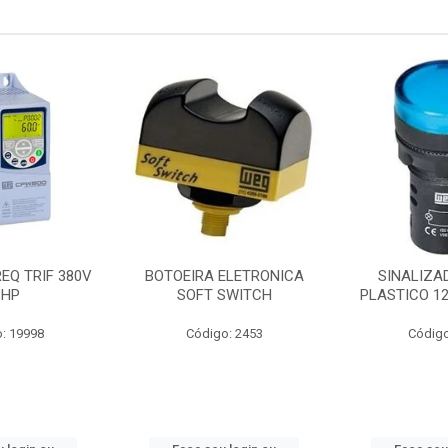
ELETRONICA
SINALIZADOR 22MM
CONTATOR T
SWITCH
PLASTICO 12V AC/DC AZ
1NANF 
o: 2453
Código: 6154
Código