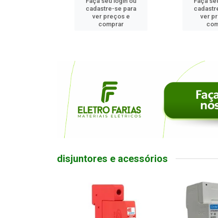
u login ou
Faça seu login ou
Faça seu
e-se para
cadastre-se para
cadastr
reços e
ver preços e
ver p
mprar
comprar
com
disjuntores e acessórios