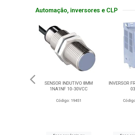
Automação, inversores e CLP
NDUTIVO 8MM
INVERSOR FREQ TRIF 380V
BOTOEIRA 
 10-30VCC
03HP
SOFT 
o: 19451
Código: 19998
Códig