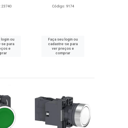
: 23740
Código: 9174
Código:
 login ou
Faça seu login ou
Faça seu 
-se para
cadastre-se para
cadastre
eços e
ver preços e
ver pr
prar
comprar
comp