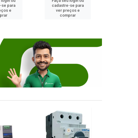
 login ou
Faça seu login ou
Faça seu 
-se para
cadastre-se para
cadastre
eços e
ver preços e
ver pr
prar
comprar
comp