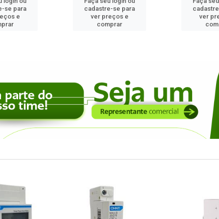
 login ou
Faça seu login ou
Faça seu
e-se para
cadastre-se para
cadastre
reços e
ver preços e
ver pr
prar
comprar
com