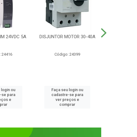
IM 24VDC 5A
DISJUNTOR MOTOR 30-40A
CONTATOR T
1NANF 
: 24416
Código: 24399
Código:
 login ou
Faça seu login ou
Faça seu 
-se para
cadastre-se para
cadastre
eços e
ver preços e
ver pr
prar
comprar
comp