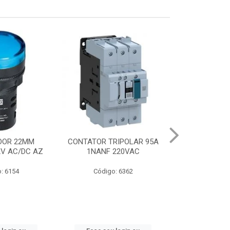
RIPOLAR 95A
CHAVE PART.DIR.TRIF. 20CV
DISJUNTO
220VAC
22-32A 380V
MOLDAD
: 6362
Código: 6672
Código