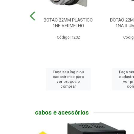
MM PLASTICO
BOTAO 22MM PLASTICO
BOTAO 22M
GENCIA
1NF VERMELHO
1NA ILUM
go: 786
Código: 1202
Códig
u login ou
Faça seu login ou
Faça seu
e-se para
cadastre-se para
cadastr
reços e
ver preços e
ver p
mprar
comprar
com
cabos e acessórios