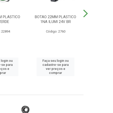
M PLASTICO
BOTAO 22MM PLASTICO
BOTAO 22MM
VERDE
1NA ILUMI 24V BR
EMERG
: 22894
Código: 2760
Código
 login ou
Faça seu login ou
Faça seu 
-se para
cadastre-se para
cadastre
eços e
ver preços e
ver pr
prar
comprar
comp