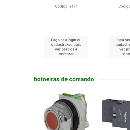
o: 23740
Código: 9174
Código
u login ou
Faça seu login ou
Faça seu
e-se para
cadastre-se para
cadastr
reços e
ver preços e
ver p
mprar
comprar
com
botoeiras de comando